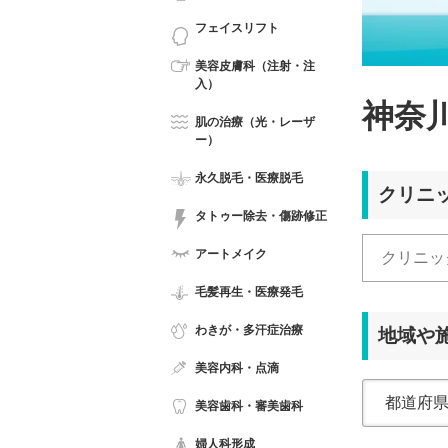
フェイスリフト
美容皮膚科（注射・注
入）
神奈
肌の治療（光・レーザ
ー）
永久脱毛・医療脱毛
クリニ
タトゥー除去・傷跡修正
アートメイク
毛髪再生・医療発毛
わきが・多汗症治療
地域や
美容内科・点滴
美容歯科・審美歯科
婦人科形成