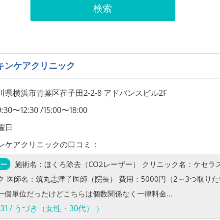
検索
キンケアクリニック
県横浜市青葉区荏子田2-2-8 アドバンスビル2F
〜12:30 /15:00〜18:00
曜日
ンケアクリニックの口コミ：
ザー
施術名：ほくろ除去（CO2レーザー） クリニック名：ケセラ
ク 医師名：筑丸志津子医師（院長） 費用：5000円（2～3つ取り
一個単位だったけどこちらは個数関係なく一律料金…
05-31 / うづき（女性・30代） ）