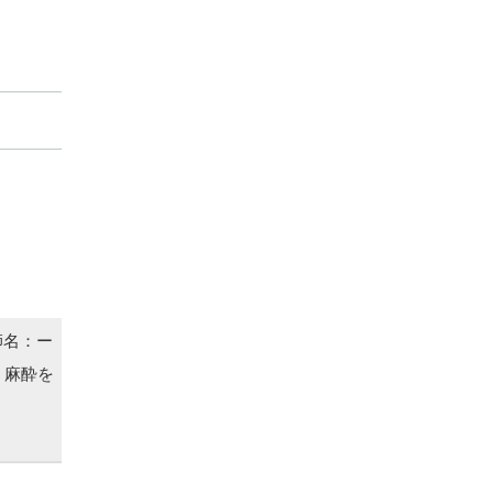
師名：ー
 麻酔を