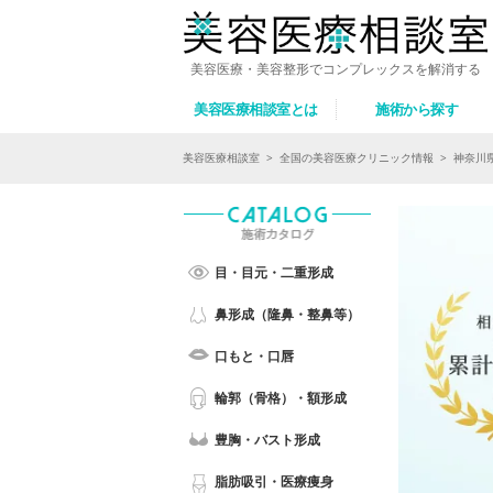
美容医療・美容整形でコンプレックスを解消する
美容医療相談室とは
施術から探す
美容医療相談室
>
全国の美容医療クリニック情報
>
神奈川
目・目元・二重形成
鼻形成（隆鼻・整鼻等）
口もと・口唇
輪郭（骨格）・額形成
豊胸・バスト形成
脂肪吸引・医療痩身