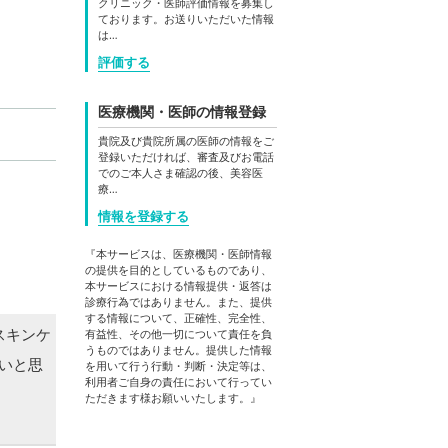
クリニック・医師評価情報を募集し
ております。お送りいただいた情報
は…
評価する
医療機関・医師の情報登録
貴院及び貴院所属の医師の情報をご
登録いただければ、審査及びお電話
でのご本人さま確認の後、美容医
療…
情報を登録する
『本サービスは、医療機関・医師情報
の提供を目的としているものであり、
本サービスにおける情報提供・返答は
診療行為ではありません。また、提供
する情報について、正確性、完全性、
スキンケ
有益性、その他一切について責任を負
うものではありません。提供した情報
たいと思
を用いて行う行動・判断・決定等は、
利用者ご自身の責任において行ってい
ただきます様お願いいたします。』