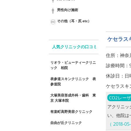
男性向け施術
その他（耳・尻 etc）
ケセラス
人気クリニックの口コミ
住所：神奈川
リオラ・ビューティークリニ
診療時間：9:30
ック 柏院
休診日：日
表参道スキンクリニック 表
参道院
ケセラスキ
大塚美容形成外科・歯科 東
CO2レー
京 大塚本院
アクリニッ
有楽町高野美容クリニック
い、他院は
自由が丘クリニック
（ 2018-