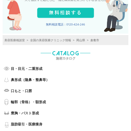
無料相談電話：0120-424-246
美容医療相談室
>
全国の美容医療クリニック情報
>
岡山県
>
倉敷市
目・目元・二重形成
鼻形成（隆鼻・整鼻等）
口もと・口唇
輪郭（骨格）・額形成
豊胸・バスト形成
脂肪吸引・医療痩身