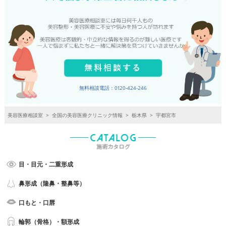
無料相談電話：0120-424-246
美容医療相談室
>
全国の美容医療クリニック情報
>
栃木県
>
宇都宮市
目・目元・二重形成
鼻形成（隆鼻・整鼻等）
口もと・口唇
輪郭（骨格）・額形成