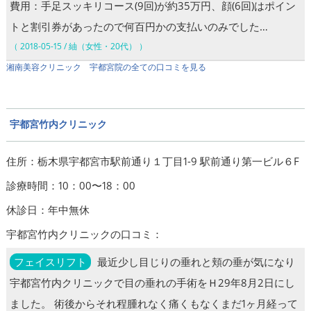
費用：手足スッキリコース(9回)が約35万円、顔(6回)はポイン
トと割引券があったので何百円かの支払いのみでした…
（ 2018-05-15 / 紬（女性・20代） ）
湘南美容クリニック 宇都宮院の全ての口コミを見る
宇都宮竹内クリニック
住所：栃木県宇都宮市駅前通り１丁目1-9 駅前通り第一ビル６F
診療時間：10：00〜18：00
休診日：年中無休
宇都宮竹内クリニックの口コミ：
フェイスリフト
最近少し目じりの垂れと頬の垂が気になり
宇都宮竹内クリニックで目の垂れの手術をＨ29年8月2日にし
ました。 術後からそれ程腫れなく痛くもなくまだ1ヶ月経って