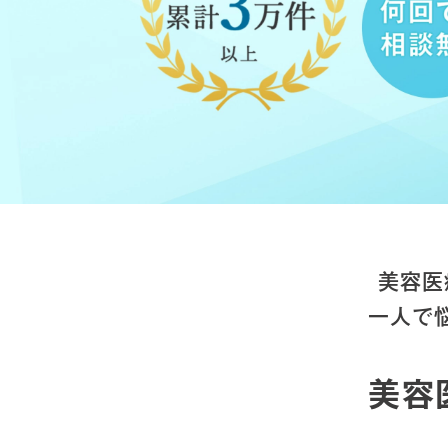
美容医
一人で
美容