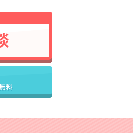
談
／無料