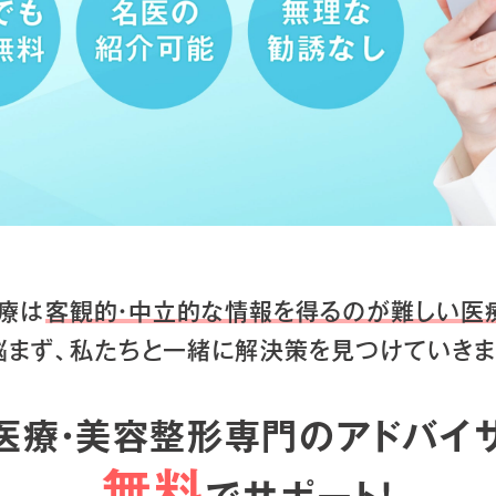
療は
客観的・中立的な情報を得るのが
難しい医
悩まず、私たちと一緒に
解決策を見つけていきま
医療・美容整形専門のアドバイ
無料