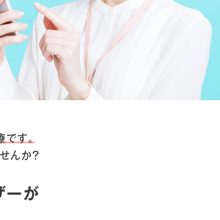
療です。
せんか？
ザーが