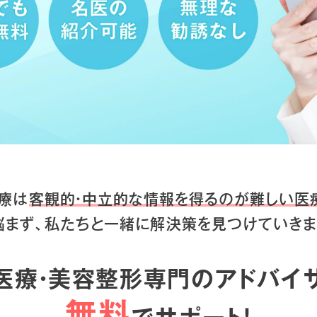
療は
客観的・中立的な情報を得るのが
難しい医
悩まず、私たちと一緒に
解決策を見つけていきま
医療・美容整形専門のアドバイ
無料