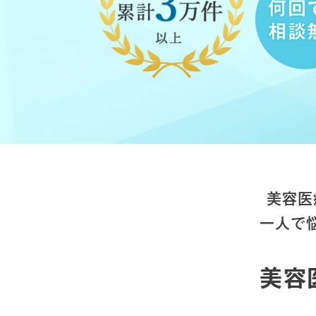
美容医
一人で
美容