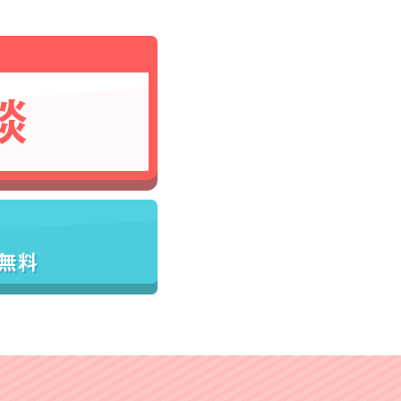
談
／無料