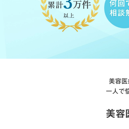
美容医
一人で
美容