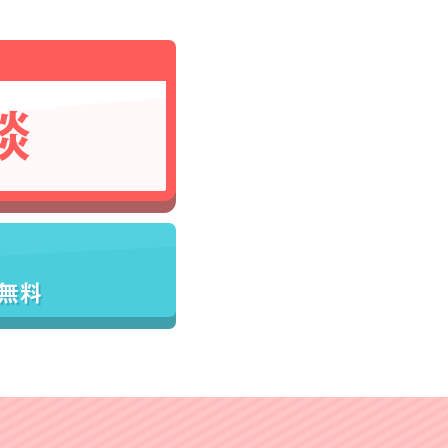
談
／無料