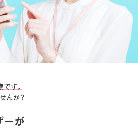
療です。
せんか？
ザーが