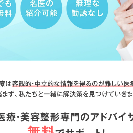
療は
客観的・中立的な情報を得るのが
難しい医
悩まず、私たちと一緒に
解決策を見つけていきま
医療・美容整形専門のアドバイ
無料