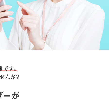
療です。
せんか？
ザーが