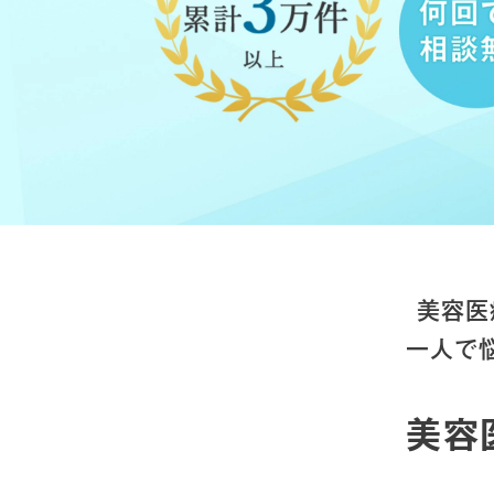
美容医
一人で
美容