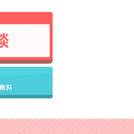
談
／無料