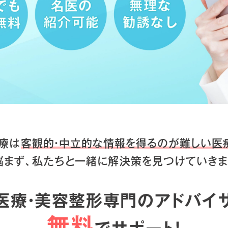
療は
客観的・中立的な情報を得るのが
難しい医
悩まず、私たちと一緒に
解決策を見つけていきま
医療・美容整形専門のアドバイ
無料