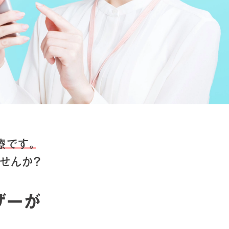
療です。
せんか？
ザーが