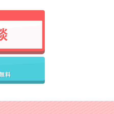
談
／無料