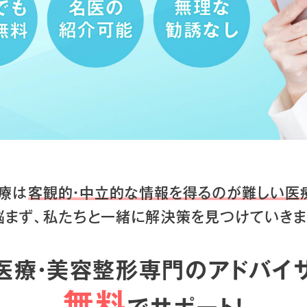
療は
客観的・中立的な情報を得るのが
難しい医
悩まず、私たちと一緒に
解決策を見つけていきま
医療・美容整形専門のアドバイ
無料