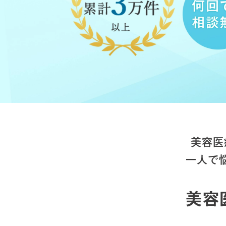
美容医
一人で
美容