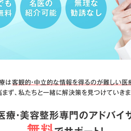
療は
客観的・中立的な情報を得るのが
難しい医
悩まず、私たちと一緒に
解決策を見つけていきま
医療・美容整形専門のアドバイ
無料