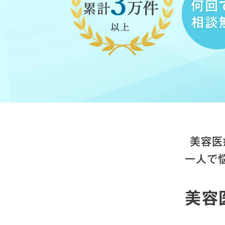
美容医
一人で
美容