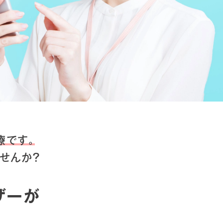
療です。
せんか？
ザーが