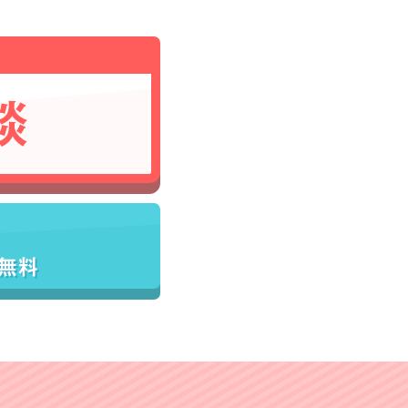
談
／無料