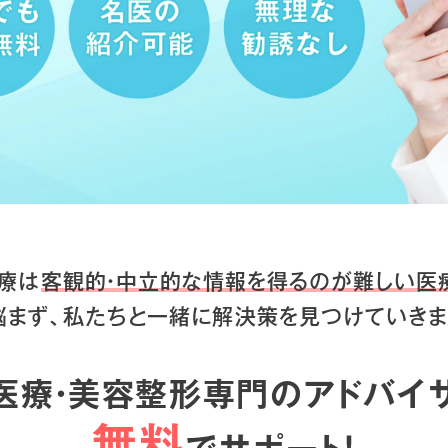
療は
客観的・中立的な情報を得るのが
難しい医
悩まず、私たちと一緒に
解決策を見つけていきま
医療・美容整形専門のアドバイ
無料