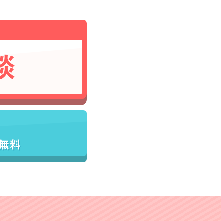
談
／無料