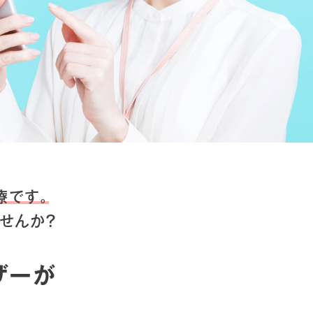
療です。
せんか？
ザーが