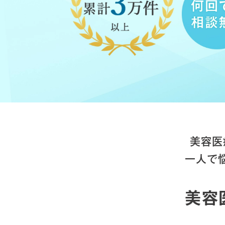
美容医
一人で
美容