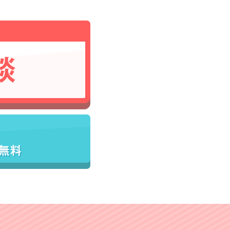
談
／無料