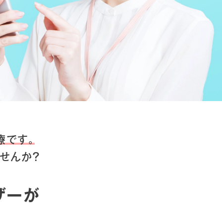
療です。
せんか？
ザーが