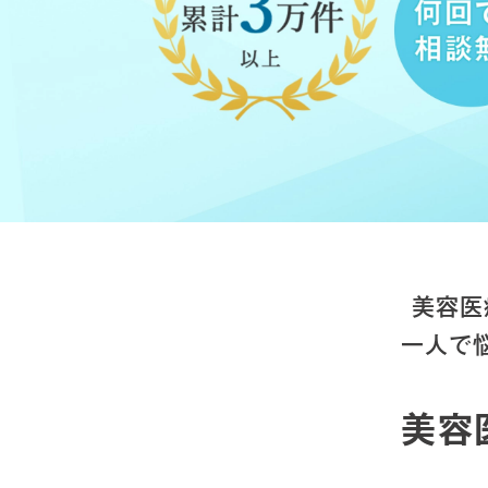
美容医
一人で
美容