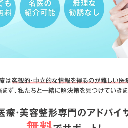
療は
客観的・中立的な情報を得るのが
難しい医
悩まず、私たちと一緒に
解決策を見つけていきま
医療・美容整形専門のアドバイ
無料