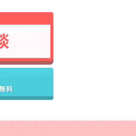
談
／無料