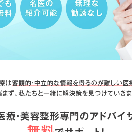
療は
客観的・中立的な情報を得るのが
難しい医
悩まず、私たちと一緒に
解決策を見つけていきま
医療・美容整形専門のアドバイ
無料