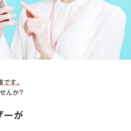
療です。
せんか？
ザーが