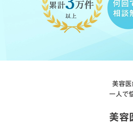
美容医
一人で
美容