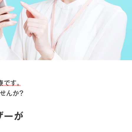
療です。
せんか？
ザーが