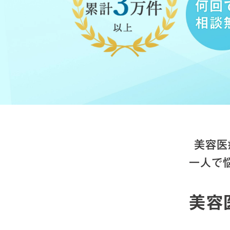
美容医
一人で
美容