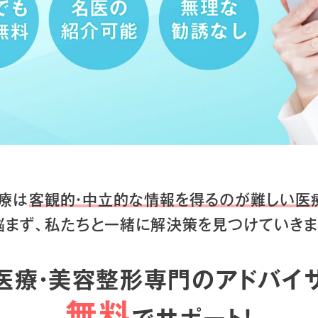
療は
客観的・中立的な情報を得るのが
難しい医
悩まず、私たちと一緒に
解決策を見つけていきま
医療・美容整形専門のアドバイ
無料