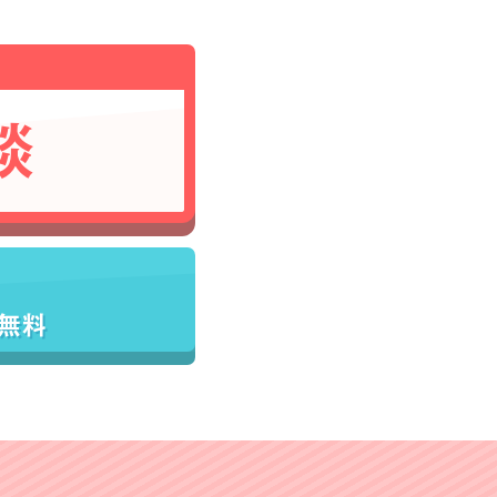
談
／無料