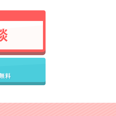
談
／無料