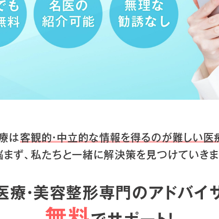
療は
客観的・中立的な情報を得るのが
難しい医
悩まず、私たちと一緒に
解決策を見つけていきま
医療・美容整形専門のアドバイ
無料