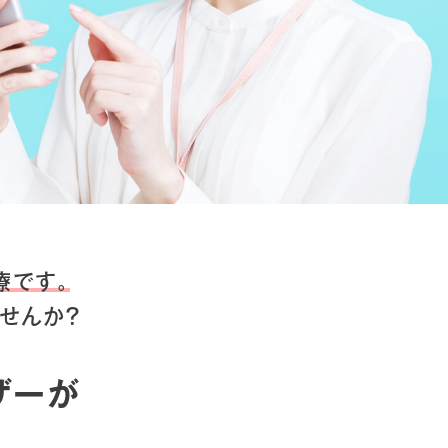
療です。
せんか？
ザーが