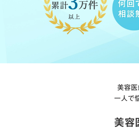
美容医
一人で
美容