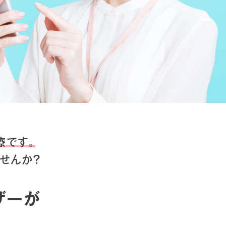
療です。
せんか？
ザーが