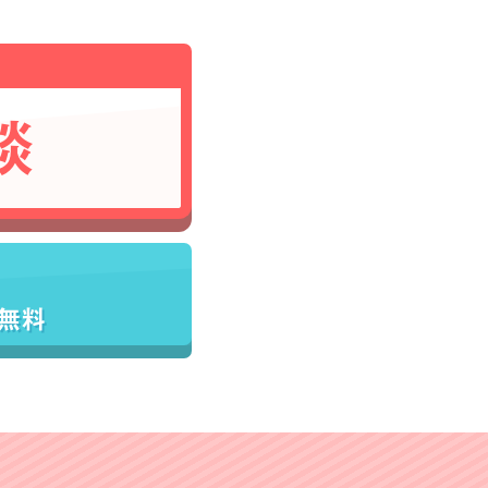
談
／無料