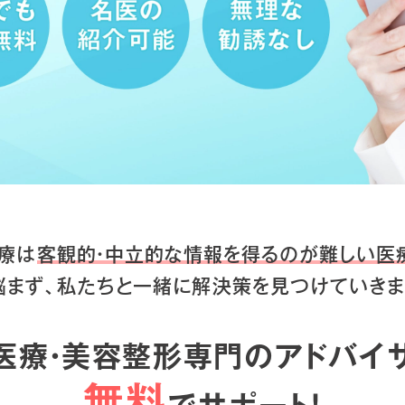
療は
客観的・中立的な情報を得るのが
難しい医
悩まず、私たちと一緒に
解決策を見つけていきま
医療・美容整形専門のアドバイ
無料