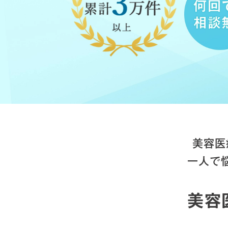
美容医
一人で
美容