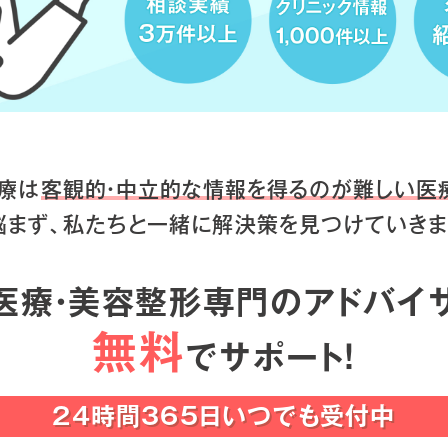
療は
客観的・中立的な情報を得るのが
難しい医
悩まず、私たちと一緒に
解決策を見つけていきま
医療・美容整形専門のアドバイ
無料
でサポート！
24時間365日いつでも受付中