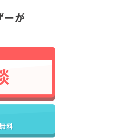
ザーが
談
／無料