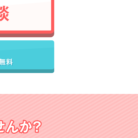
談
／無料
せんか？