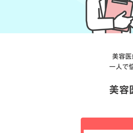
美容医
一人で
美容