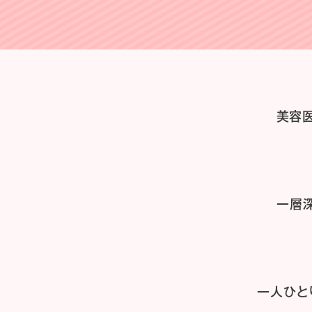
美容
一層
一人ひと