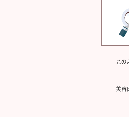
この
美容