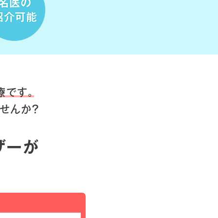
療です。
せんか？
ザーが