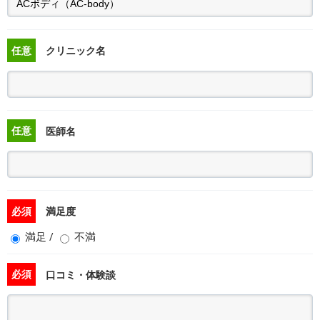
任意
クリニック名
任意
医師名
必須
満足度
満足
/
不満
必須
口コミ・体験談