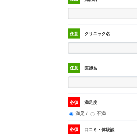
任意
クリニック名
任意
医師名
必須
満足度
満足
/
不満
必須
口コミ・体験談