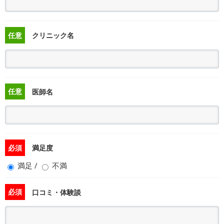
任意
クリニック名
任意
医師名
必須
満足度
満足
/
不満
必須
口コミ・体験談