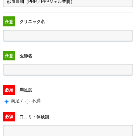
任意
クリニック名
任意
医師名
必須
満足度
満足
/
不満
必須
口コミ・体験談