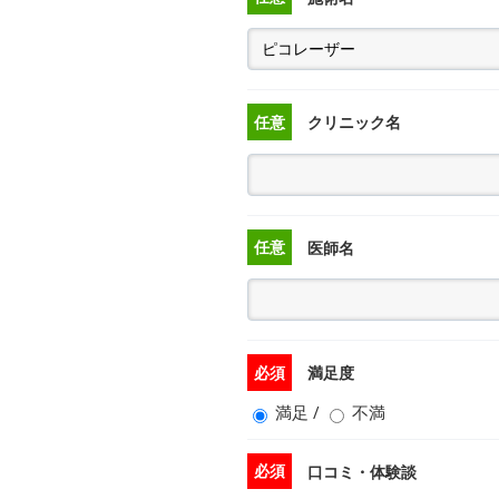
任意
クリニック名
任意
医師名
必須
満足度
満足
/
不満
必須
口コミ・体験談