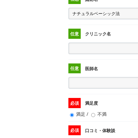
任意
クリニック名
任意
医師名
必須
満足度
満足
/
不満
必須
口コミ・体験談