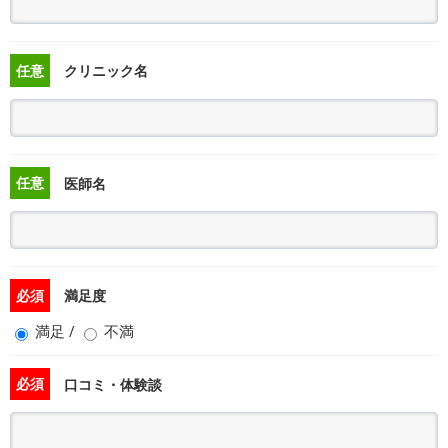
任意
クリニック名
任意
医師名
必須
満足度
満足
/
不満
必須
口コミ・体験談