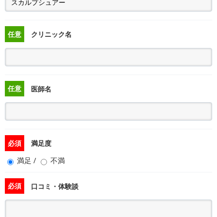
任意
クリニック名
任意
医師名
必須
満足度
満足
/
不満
必須
口コミ・体験談