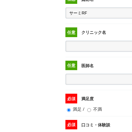
任意
クリニック名
任意
医師名
必須
満足度
満足
/
不満
必須
口コミ・体験談