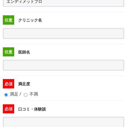
任意
クリニック名
任意
医師名
必須
満足度
満足
/
不満
必須
口コミ・体験談