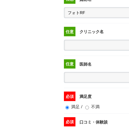
任意
クリニック名
任意
医師名
必須
満足度
満足
/
不満
必須
口コミ・体験談