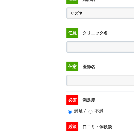
任意
クリニック名
任意
医師名
必須
満足度
満足
/
不満
必須
口コミ・体験談