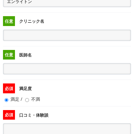
任意
クリニック名
任意
医師名
必須
満足度
満足
/
不満
必須
口コミ・体験談