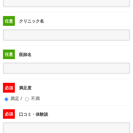
任意
クリニック名
任意
医師名
必須
満足度
満足
/
不満
必須
口コミ・体験談