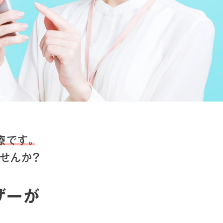
療です。
せんか？
ザーが