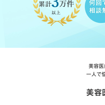
美容医
一人で
美容