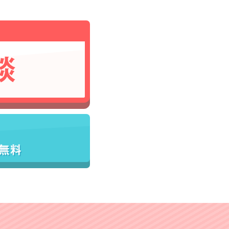
談
／無料