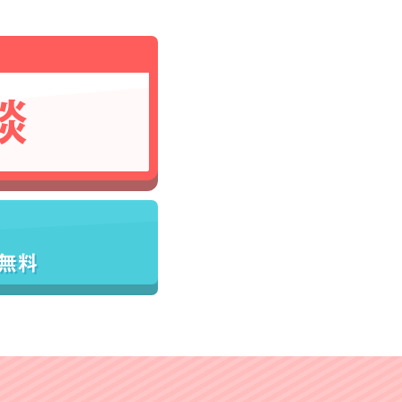
談
／無料