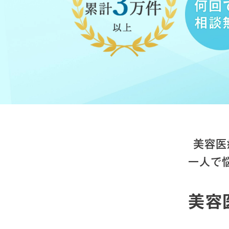
美容医
一人で
美容