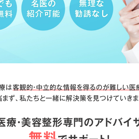
療は
客観的・中立的な情報を得るのが
難しい医
悩まず、私たちと一緒に
解決策を見つけていきま
医療・美容整形専門のアドバイ
無料