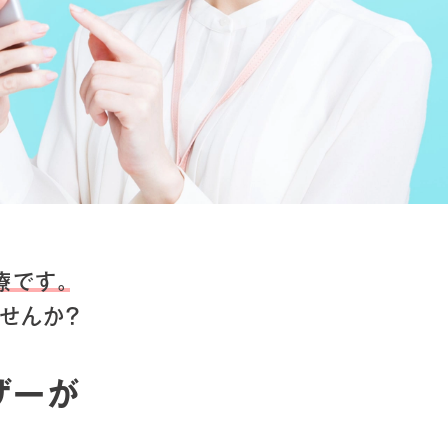
療です。
せんか？
ザーが