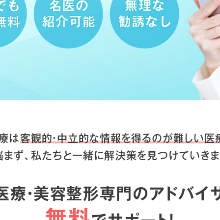
療は
客観的・中立的な情報を得るのが
難しい医
悩まず、私たちと一緒に
解決策を見つけていきま
医療・美容整形専門のアドバイ
無料