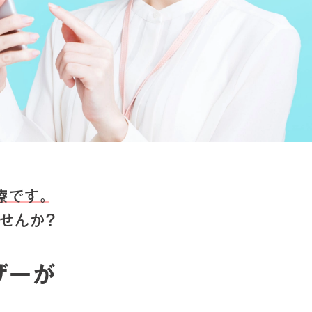
療です。
せんか？
ザーが