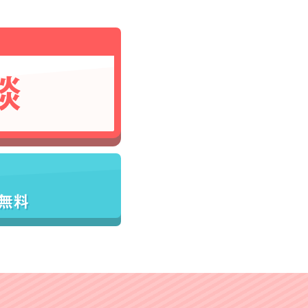
談
／無料