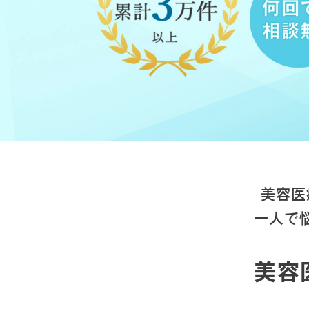
美容医
一人で
美容