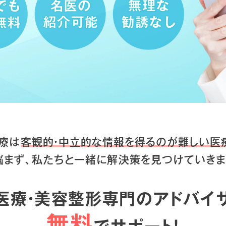
療は
客観的・中立的な情報を得るのが
難しい医
悩まず、私たちと一緒に
解決策を見つけていきま
医療・美容整形専門のアドバイ
無料