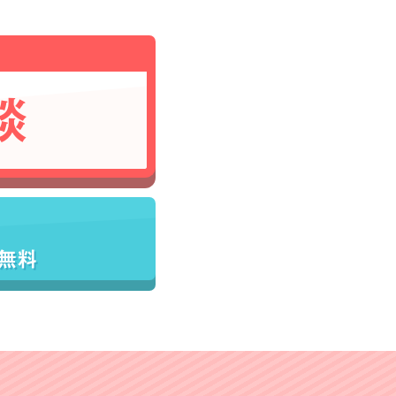
談
／無料