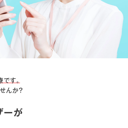
療です。
せんか？
ザーが