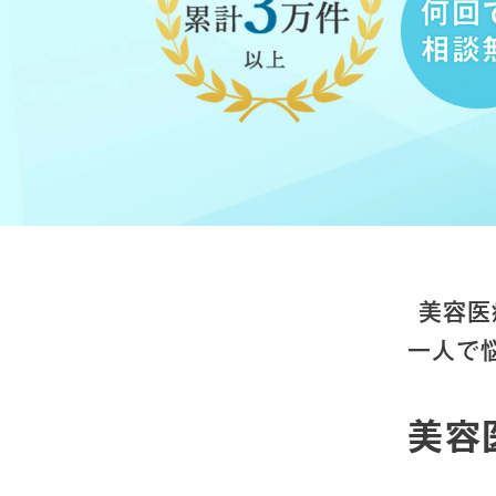
美容医
一人で
美容