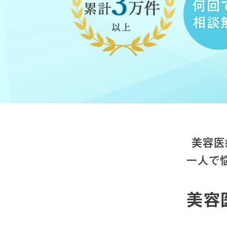
美容医
一人で
美容