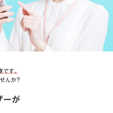
療です。
せんか？
ザーが