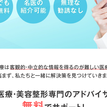
療は
客観的・中立的な情報を得るのが
難しい医
悩まず、私たちと一緒に
解決策を見つけていきま
医療・美容整形専門のアドバイ
無料