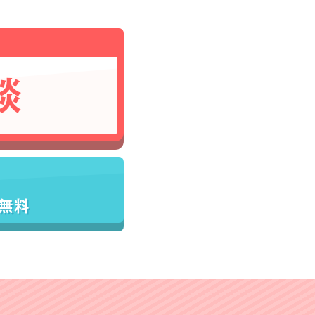
談
／無料