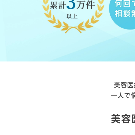
美容医
一人で
美容