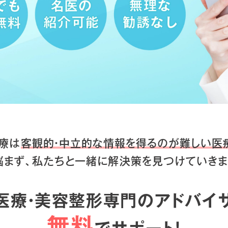
療は
客観的・中立的な情報を得るのが
難しい医
悩まず、私たちと一緒に
解決策を見つけていきま
医療・美容整形専門のアドバイ
無料