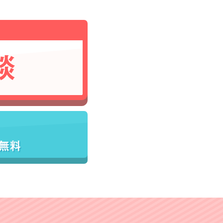
談
／無料