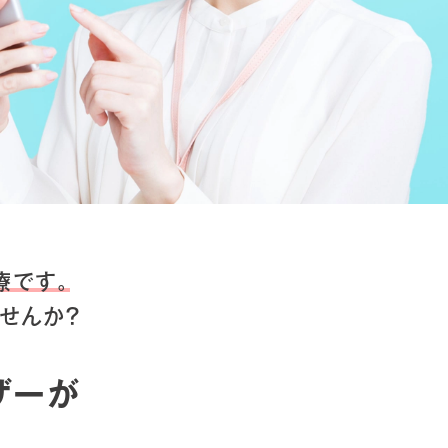
療です。
せんか？
ザーが