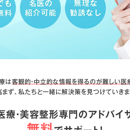
療は
客観的・中立的な情報を得るのが
難しい医
悩まず、私たちと一緒に
解決策を見つけていきま
医療・美容整形専門のアドバイ
無料