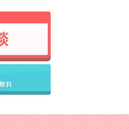
談
／無料