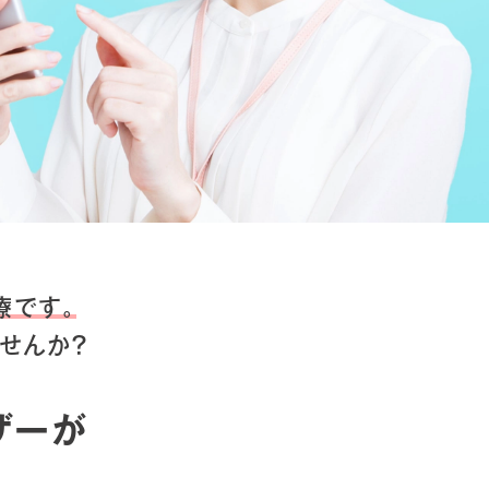
療です。
せんか？
ザーが