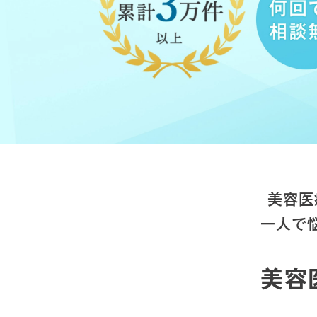
美容医
一人で
美容