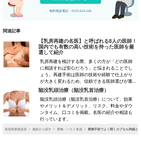
無料相談電話：0120-424-246
関連記事
【乳房再建の名医】と呼ばれる8人の医師！
国内でも有数の高い技術を持った医師を厳
選して紹介
乳房再建を検討する際、多くの方が「どの医師
に相談すれば安心だろう」と悩まれることでし
ょう。再建手術は医師の技術や経験で仕上がり
が大きく変わるため、信頼できる医師選びが重…
陥没乳頭治療（陥没乳首治療）
陥没乳頭治療（陥没乳首治療）について、効果
やメリット＆デメリット、リスク、料金やダウ
ンタイム、口コミを掲載。名医の紹介や相談も
行っています。
美容医療相談室
>
施術から探す
>
豊胸・バスト形成
>
豊胸手術でよく聞くカプセル拘縮と