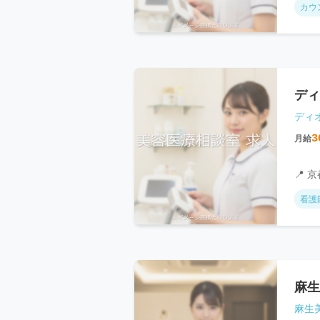
カウ
ディ
ディ
3
月給
📍 
看護
麻生
麻生