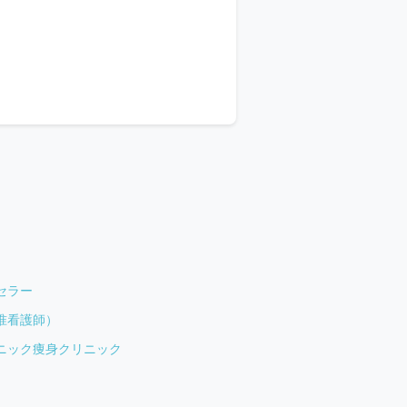
セラー
准看護師）
ニック
痩身クリニック