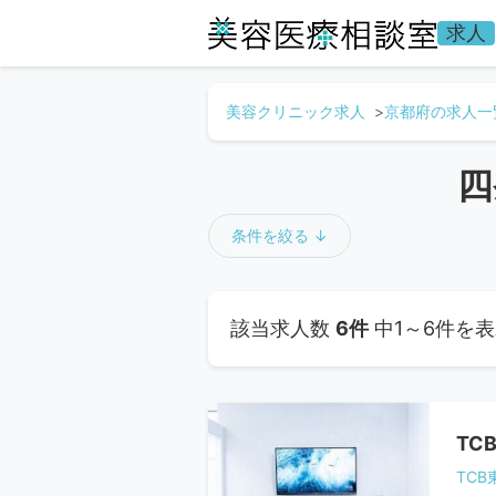
求人
美容クリニック求人
京都府の求人一
四
条件を絞る ↓
該当求人数
6件
中1～6件を
TC
TC