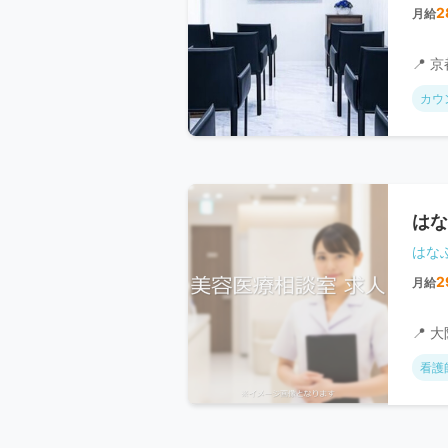
2
月給
📍 
カウ
はな
はな
2
月給
📍 
看護