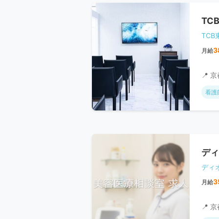
TC
TC
3
月給
📍 
看護
ディ
ディ
3
月給
📍 