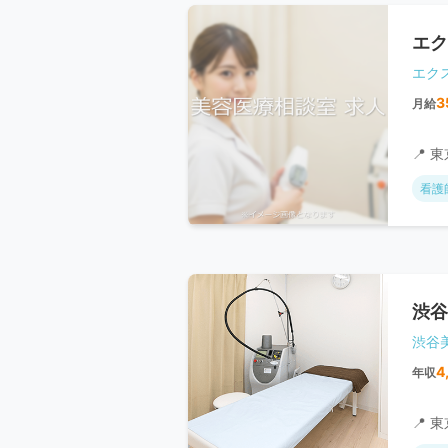
エク
エク
3
月給
📍 
看護
渋谷
渋谷
4
年収
📍 