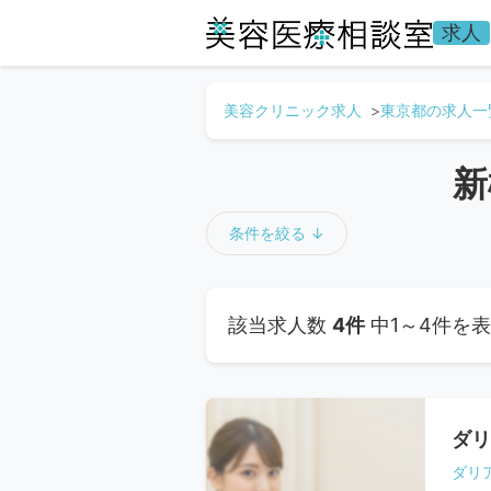
求人
美容クリニック求人
東京都の求人一
新
条件を絞る ↓
該当求人数
4件
中1～4件を
ダリ
ダリ