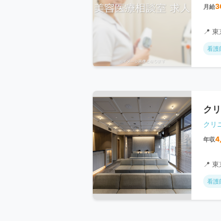
3
月給
📍 
看護
クリ
クリ
4
年収
📍 
看護