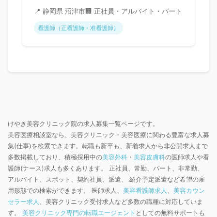
📍 静岡県 沼津市
🏢 正社員・アルバイト・パート
看護師（正看護師・准看護師）
けやき美容クリニック院の求人募集一覧ページです。
美容医療相談室なら、美容クリニック・美容医療に関わる豊富な求人募
集(仕事)を検索できます。転職も新卒も、新着求人から非公開求人まで
多数掲載しており、積極採用中の
美容外科
・
美容皮膚科
の医師求人や看
護師(ナース)求人も多くあります。 正社員、常勤、パート、非常勤、
アルバイト、スポット、契約社員、派遣、 紹介予定派遣など希望の雇
用形態での検索ができます。 医師求人、
美容看護師求人
、
美容カウン
セラー求人
、美容クリニック受付求人など多数の職種に対応していま
す。
美容クリニック専門の転職エージェント
としての無料サポートも