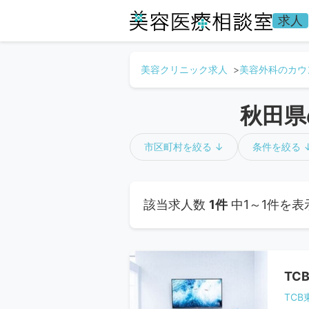
求人
美容クリニック求人
美容外科のカウ
秋田県
市区町村を絞る ↓
条件を絞る 
該当求人数
1件
中1～1件を表
TC
TC