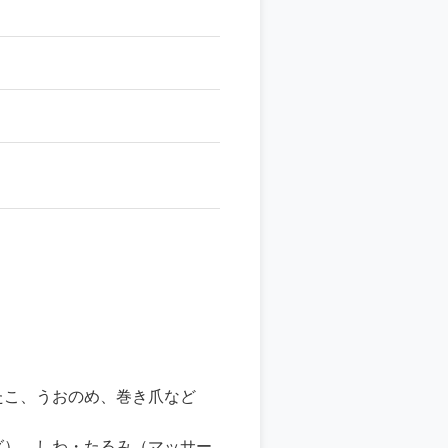
たこ、うおのめ、巻き爪など
グ）、しわ・たるみ（マッサー