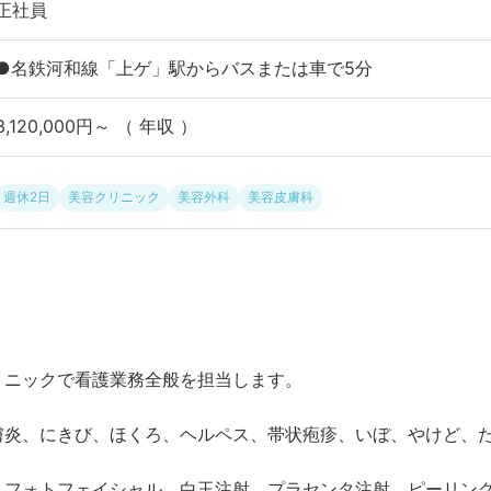
正社員
●名鉄河和線「上ゲ」駅からバスまたは車で5分
3,120,000円～ （ 年収 ）
週休2日
美容クリニック
美容外科
美容皮膚科
リニックで看護業務全般を担当します。
膚炎、にきび、ほくろ、ヘルペス、帯状疱疹、いぼ、やけど、
、フォトフェイシャル、白玉注射、プラセンタ注射、ピーリン