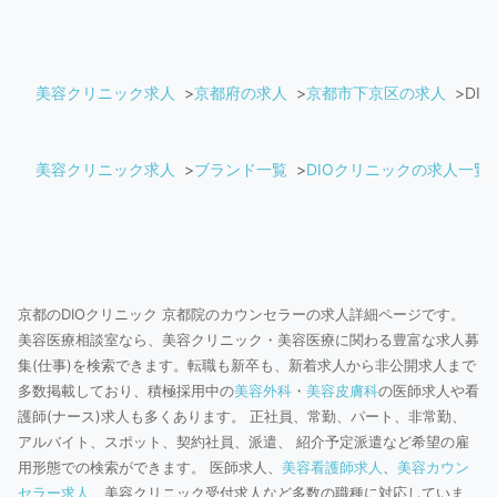
美容クリニック求人
京都府の求人
京都市下京区の求人
DI
美容クリニック求人
ブランド一覧
DIOクリニックの求人一覧
京都のDIOクリニック 京都院のカウンセラーの求人詳細ページです。
美容医療相談室なら、美容クリニック・美容医療に関わる豊富な求人募
集(仕事)を検索できます。転職も新卒も、新着求人から非公開求人まで
多数掲載しており、積極採用中の
美容外科
・
美容皮膚科
の医師求人や看
護師(ナース)求人も多くあります。 正社員、常勤、パート、非常勤、
アルバイト、スポット、契約社員、派遣、 紹介予定派遣など希望の雇
用形態での検索ができます。 医師求人、
美容看護師求人
、
美容カウン
セラー求人
、美容クリニック受付求人など多数の職種に対応していま