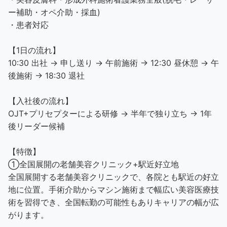
ー補助・オペ介助・採血)
・患者対応
【1日の流れ】
10:30 出社 → 申し送り → 午前施術 → 12:30 昼休憩 → 午
後施術 → 18:30 退社
【入社後の流れ】
OJT+プリセプターによる研修 → 半年で独り立ち → 1年
後リーダー候補
【特徴】
①全国展開の老舗美容クリニック+駅近好立地
全国展開する老舗美容クリニックで、各院とも駅近の好立
地に位置。手術介助からマシン施術まで幅広い美容医療技
術を習得でき、全国転勤の可能性もありキャリアの幅が広
がります。