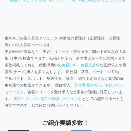
東神奈川の聖心美容クリニック 横浜院の看護師（正看護師・准看護
師）の求人詳細ページです。
美容医療相談室なら、美容クリニック・美容医療に関わる豊富な求人募
集(仕事)を検索できます。転職も新卒も、新着求人から非公開求人まで
多数掲載しており、積極採用中の
美容外科
・
美容皮膚科
の医師求人や看
護師(ナース)求人も多くあります。 正社員、常勤、パート、非常勤、
アルバイト、スポット、契約社員、派遣、 紹介予定派遣など希望の雇
用形態での検索ができます。 医師求人、
美容看護師求人
、
美容カウン
セラー求人
、美容クリニック受付求人など多数の職種に対応していま
す。
美容クリニック専門の転職エージェント
としての無料サポートも
可能ですので、お気軽にお問い合せください。
ご紹介実績多数！