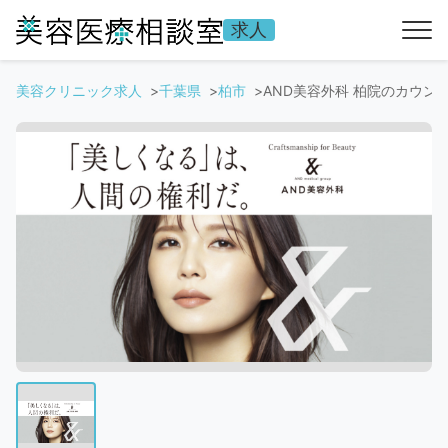
求人
美容クリニック求人
千葉県
柏市
AND美容外科 柏院のカウンセ