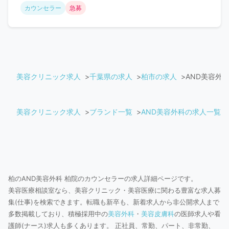
カウンセラー
急募
美容クリニック求人
千葉県の求人
柏市の求人
AND美容外
美容クリニック求人
ブランド一覧
AND美容外科の求人一覧
柏のAND美容外科 柏院のカウンセラーの求人詳細ページです。
美容医療相談室なら、美容クリニック・美容医療に関わる豊富な求人募
集(仕事)を検索できます。転職も新卒も、新着求人から非公開求人まで
多数掲載しており、積極採用中の
美容外科
・
美容皮膚科
の医師求人や看
護師(ナース)求人も多くあります。 正社員、常勤、パート、非常勤、