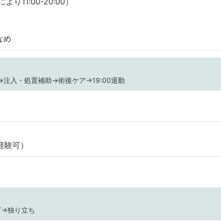
より11:00-20:00）
なめ
→注入・処置補助→術後ケア→19:00退勤
経験可）
T→独り立ち