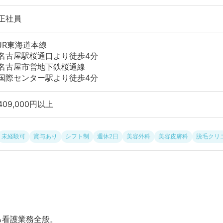
正社員
JR東海道本線
名古屋駅桜通口より徒歩4分
名古屋市営地下鉄桜通線
国際センター駅より徒歩4分
409,000円以上
未経験可
賞与あり
シフト制
週休2日
美容外科
美容皮膚科
脱毛クリ
る看護業務全般。