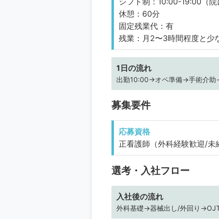
シフト制：10:00-19:00（院に
休憩：60分
固定残業代：有
残業：月2〜3時間程度と少
1日の流れ
出勤10:00→オペ準備→手術介助
募集要件
応募資格
正看護師（外科経験歓迎/未
選考・入社フロー
入社後の流れ
外科基礎→器械出し/外回り→OJ