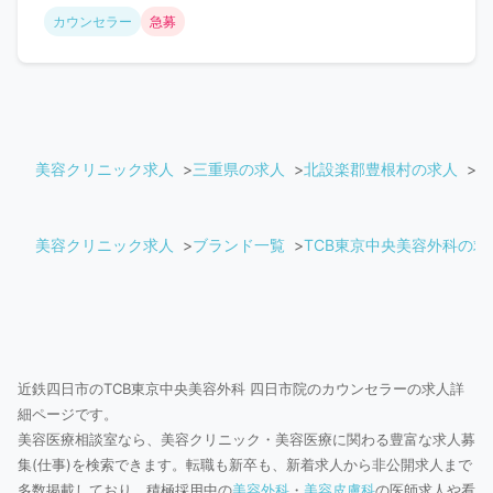
カウンセラー
急募
美容クリニック求人
三重県の求人
北設楽郡豊根村の求人
T
美容クリニック求人
ブランド一覧
TCB東京中央美容外科の求
近鉄四日市のTCB東京中央美容外科 四日市院のカウンセラーの求人詳
細ページです。
美容医療相談室なら、美容クリニック・美容医療に関わる豊富な求人募
集(仕事)を検索できます。転職も新卒も、新着求人から非公開求人まで
多数掲載しており、積極採用中の
美容外科
・
美容皮膚科
の医師求人や看