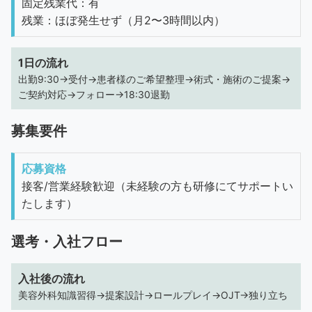
固定残業代：有
残業：ほぼ発生せず（月2〜3時間以内）
1日の流れ
出勤9:30→受付→患者様のご希望整理→術式・施術のご提案→
ご契約対応→フォロー→18:30退勤
募集要件
応募資格
接客/営業経験歓迎（未経験の方も研修にてサポートい
たします）
選考・入社フロー
入社後の流れ
美容外科知識習得→提案設計→ロールプレイ→OJT→独り立ち