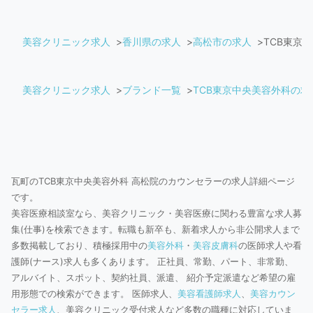
美容クリニック求人
香川県の求人
高松市の求人
TCB東京
美容クリニック求人
ブランド一覧
TCB東京中央美容外科の求
瓦町のTCB東京中央美容外科 高松院のカウンセラーの求人詳細ページ
です。
美容医療相談室なら、美容クリニック・美容医療に関わる豊富な求人募
集(仕事)を検索できます。転職も新卒も、新着求人から非公開求人まで
多数掲載しており、積極採用中の
美容外科
・
美容皮膚科
の医師求人や看
護師(ナース)求人も多くあります。 正社員、常勤、パート、非常勤、
アルバイト、スポット、契約社員、派遣、 紹介予定派遣など希望の雇
用形態での検索ができます。 医師求人、
美容看護師求人
、
美容カウン
セラー求人
、美容クリニック受付求人など多数の職種に対応していま