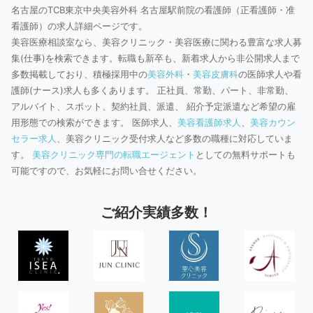
名古屋のTCB東京中央美容外科 名古屋駅前院の看護師（正看護師・准
看護師）の求人詳細ページです。
美容医療相談室なら、美容クリニック・美容医療に関わる豊富な求人募
集(仕事)を検索できます。転職も新卒も、新着求人から非公開求人まで
多数掲載しており、積極採用中の
美容外科
・
美容皮膚科
の医師求人や看
護師(ナース)求人も多くあります。 正社員、常勤、パート、非常勤、
アルバイト、スポット、契約社員、派遣、 紹介予定派遣など希望の雇
用形態での検索ができます。 医師求人、
美容看護師求人
、
美容カウン
セラー求人
、美容クリニック受付求人など多数の職種に対応していま
す。
美容クリニック専門の転職エージェント
としての無料サポートも
可能ですので、お気軽にお問い合せください。
ご紹介実績多数！